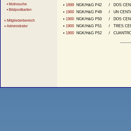
• Motivsuche
•
1899
NGK/H&G P42
/ DOS CEN
• Bildpostkarten
•
1900
NGK/H&G P49
/ UN CENT
•
1900
NGK/H&G P50
/ DOS CEN
» Mitgliederbereich
•
1900
NGK/H&G P51
/ TRES CE
» Administrator
•
1900
NGK/H&G P52
/ CUANTR