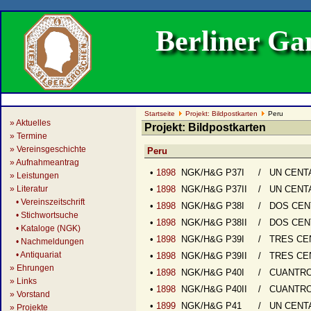
Berliner G
Startseite
Projekt: Bildpostkarten
Peru
» Aktuelles
Projekt: Bildpostkarten
» Termine
» Vereinsgeschichte
Peru
» Aufnahmeantrag
•
1898
NGK/H&G P37I
/ UN CENTAV
» Leistungen
» Literatur
•
1898
NGK/H&G P37II
/ UN CENTA
• Vereinszeitschrift
•
1898
NGK/H&G P38I
/ DOS CENT
• Stichwortsuche
•
1898
NGK/H&G P38II
/ DOS CENT
• Kataloge (NGK)
•
1898
NGK/H&G P39I
/ TRES CEN
• Nachmeldungen
• Antiquariat
•
1898
NGK/H&G P39II
/ TRES CEN
» Ehrungen
•
1898
NGK/H&G P40I
/ CUANTRO 
» Links
•
1898
NGK/H&G P40II
/ CUANTRO 
» Vorstand
•
1899
NGK/H&G P41
/ UN CENT
» Projekte