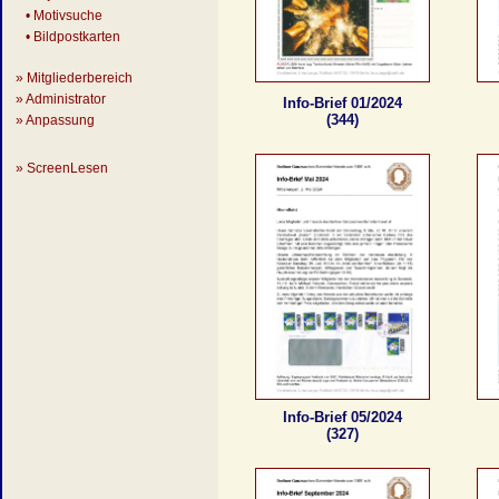
• Motivsuche
• Bildpostkarten
» Mitgliederbereich
» Administrator
Info-Brief 01/2024
(344)
» Anpassung
» ScreenLesen
Info-Brief 05/2024
(327)