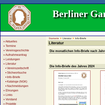
Berliner G
Startseite
Literatur
Info-Briefe
» Aktuelles
Literatur
» Termine
» Vereinsgeschichte
Die monatlichen Info-Briefe nach Jah
» Aufnahmeantrag
» Leistungen
» Literatur
Die Info-Briefe des Jahres 2024
• Vereinszeitschrift
• Stichwortsuche
• Info-Briefe
• Kataloge (NGK)
• Nachmeldungen
» Ehrungen
» Links
» Vorstand
» Projekte